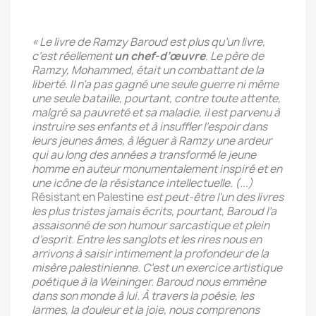
« Le livre de Ramzy Baroud est plus qu’un livre,
c’est réellement
un chef-d’œuvre
. Le père de
Ramzy, Mohammed, était un combattant de la
liberté. Il n’a pas gagné une seule guerre ni même
une seule bataille, pourtant, contre toute attente,
malgré sa pauvreté et sa maladie, il est parvenu à
instruire ses enfants et à insuffler l’espoir dans
leurs jeunes âmes, à léguer à Ramzy une ardeur
qui au long des années a transformé le jeune
homme en auteur monumentalement inspiré et en
une icône de la résistance intellectuelle. (...)
Résistant en Palestine
est peut-être l’un des livres
les plus tristes jamais écrits, pourtant, Baroud l’a
assaisonné de son humour sarcastique et plein
d’esprit. Entre les sanglots et les rires nous en
arrivons à saisir intimement la profondeur de la
misère palestinienne. C’est un exercice artistique
poétique à la Weininger. Baroud nous emmène
dans son monde à lui. À travers la poésie, les
larmes, la douleur et la joie, nous comprenons