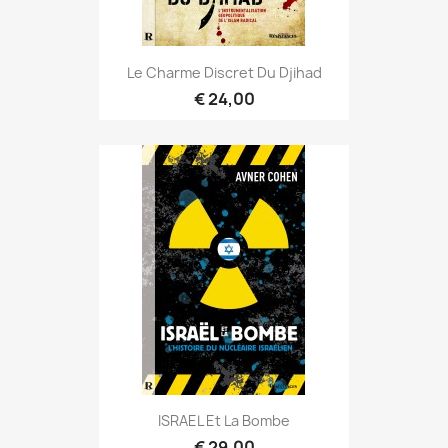
Le Charme Discret Du Djihad
€ 24,00
ISRAEL Et La Bombe
€ 29,00