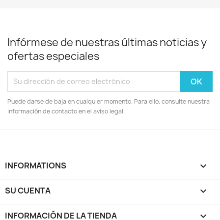
Infórmese de nuestras últimas noticias y
ofertas especiales
Puede darse de baja en cualquier momento. Para ello, consulte nuestra
información de contacto en el aviso legal.
INFORMATIONS

SU CUENTA

INFORMACIÓN DE LA TIENDA
keyboard_arrow_down