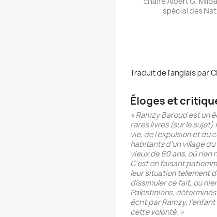
chaire Albert G. Milb
spécial des Nati
Traduit de l'anglais par
Éloges et critiqu
« Ramzy Baroud est un éc
rares livres (sur le sujet)
vie, de l’expulsion et du 
habitants d’un village du 
vieux de 60 ans, où rien n
C’est en faisant patiemme
leur situation tellement 
dissimuler ce fait, ou nie
Palestiniens, déterminés à
écrit par Ramzy, l’enfant
cette volonté. »