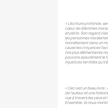
« L’écriture profonde, se
cœur de dilemmes moraux 
et périls. Son regard cl
les personnes moralemen
honnêtement dans un mir
cause les croyances faci
nos plus élémentaires re
pouvons assurément le fa
injustices terribles qu’il 
« Ceci est un beau livre 
de l’auteur et une histoir
vue à travers les yeux et
Ensemble, ils nous montren