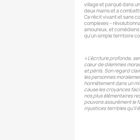
village et parqué dans un
deux mains et a combattu 
Ce récit vivant et sans 
complexes – révolutionna
amoureux, et comédiens –
qu’un simple territoire c
« L’écriture profonde, se
cœur de dilemmes moraux 
et périls. Son regard cl
les personnes moralemen
honnêtement dans un mir
cause les croyances faci
nos plus élémentaires re
pouvons assurément le fa
injustices terribles qu’il 