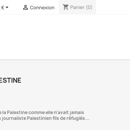
shopping_cart


Panier
(0)
 €
Connexion
ESTINE
 la Palestine comme elle n'avait jamais
journaliste Palestinien fils de réfugiés...