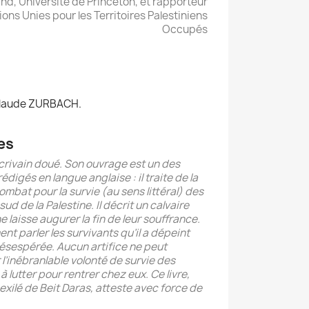
and, Université de Princeton, et rapporteur
ons Unies pour les Territoires Palestiniens
Occupés
 Claude ZURBACH.
es
rivain doué. Son ouvrage est un des
 rédigés en langue anglaise : il traite de la
combat pour la survie (au sens littéral) des
sud de la Palestine. Il décrit un calvaire
e laisse augurer la fin de leur souffrance.
nt parler les survivants qu’il a dépeint
désespérée. Aucun artifice ne peut
r l’inébranlable volonté de survie des
 lutter pour rentrer chez eux. Ce livre,
 exilé de Beit Daras, atteste avec force de