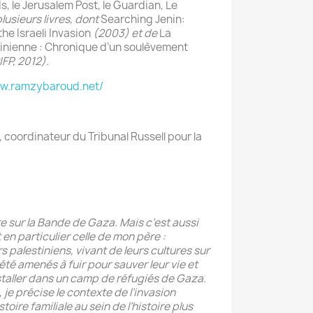
, le Jerusalem Post, le Guardian, Le
 plusieurs livres, dont
Searching Jenin:
he Israeli Invasion
(2003) et de
La
tinienne : Chronique d’un soulèvement
FP, 2012).
w.ramzybaroud.net/
, coordinateur du Tribunal Russell pour la
ivre sur la Bande de Gaza. Mais c’est aussi
t en particulier celle de mon père :
palestiniens, vivant de leurs cultures sur
 été amenés à fuir pour sauver leur vie et
nstaller dans un camp de réfugiés de Gaza.
 je précise le contexte de l’invasion
toire familiale au sein de l’histoire plus