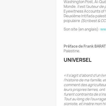
Washington Post, Al-Quds
Monde
. Il est l’auteur de
Eyewitness Accounts of t
Deuxième Intifada pales
populaire
(Scribest & CCI
Son site (en anglais):
ww
Préface de Frank BARAT
Palestine.
UNIVERSEL
« Il s’agit d’abord d’un l
l’histoire de ma famille, e
comment des agriculteurs 
leurs propres terres, ont
furent contraints de s’i
Tout au long de l’ouvrage,
sioniste, et insère mon his