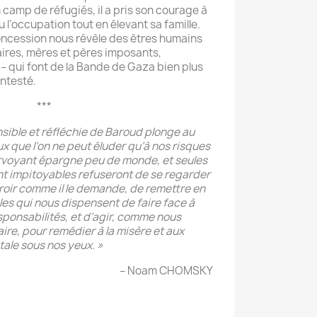
 camp de réfugiés, il a pris son courage à
l’occupation tout en élevant sa famille.
concession nous révèle des êtres humains
ires, mères et pères imposants,
 qui font de la Bande de Gaza bien plus
ontesté.
***
nsible et réfléchie de Baroud plonge au
que l’on ne peut éluder qu’à nos risques
airvoyant épargne peu de monde, et seules
t impitoyables refuseront de se regarder
oir comme il le demande, de remettre en
les qui nous dispensent de faire face à
sponsabilités, et d’agir, comme nous
ire, pour remédier à la misère et aux
étale sous nos yeux. »
– Noam CHOMSKY