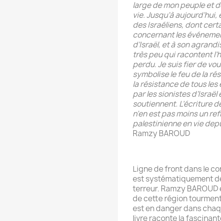
large de mon peuple et d
vie. Jusqu’à aujourd’hui,
des Israéliens, dont cert
concernant les événement
d’Israël, et à son agrandi
très peu qui racontent l’
perdu. Je suis fier de vou
symbolise le feu de la ré
la résistance de tous le
par les sionistes d’Israël 
soutiennent. L’écriture de
n’en est pas moins un ref
palestinienne en vie dep
Ramzy BAROUD
Ligne de front dans le con
est systématiquement dé
terreur. Ramzy BAROUD e
de cette région tourmen
est en danger dans chaqu
livre raconte la fascinan