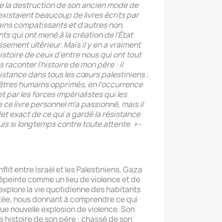
e la destruction de son ancien mode de
 existaient beaucoup de livres écrits par
ains compatissants et d’autres non,
s qui ont mené à la création de l’État
ssement ultérieur. Mais il y en a vraiment
histoire de ceux d’entre nous qui ont tout
s raconter l’histoire de mon père : il
sistance dans tous les cœurs palestiniens ;
s êtres humains opprimés, en l’occurrence
et par les forces impérialistes qui les
 ce livre personnel m’a passionné, mais il
let exact de ce qui a gardé la résistance
uis si longtemps contre toute attente. »
-
flit entre Israël et les Palestiniens, Gaza
peinte comme un lieu de violence et de
xplore la vie quotidienne des habitants
tée, nous donnant à comprendre ce qui
e nouvelle explosion de violence. Son
te histoire de son père : chassé de son