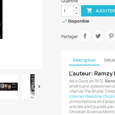
Quantité

AJOUTER

Disponible
Partager
Description
Détai
L'auteur: Ramz
Né à Gaza en 1972,
Ramz

américano-palestinien d
chef de
The Brunei Time
Internet Palestine Chroni
d’informations et d’analys
articles sont publiés par
Christian Science Monitor,