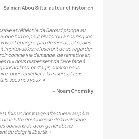
–
Salman Abou Sitta, auteur et historien
nsible et réfléchie de Baroud plonge au
que l’on ne peut éluder qu’à nos risques
airvoyant épargne peu de monde, et seules
t impitoyables refuseront de se regarder
oir comme il le demande, de remettre en
les qui nous dispensent de faire face à
sponsabilités, et d’agir, comme nous
ire, pour remédier à la misère et aux
étale sous nos yeux. »
–
Noam Chomsky
: à la fois un hommage affectueux au père
e de la lutte douloureuse de la Palestine
 les opinions de deux générations.
t du doigt la liberté. »