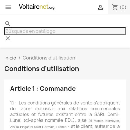
shopping_cart


(0)
search
clear
Inicio
Conditions d'utilisation
Conditions d'utilisation
Article 1 : Commande
1.1 - Les conditions générales de vente s'appliquent
de façon exclusive aux relations commerciales
actuelles et futures existant entre la SARL Demi-
Lune, (ci-après nommée EDL), sise
26 Menez Kerveyen,
- et le client, auteur de la
29710 Plogastel Saint-Germain, France