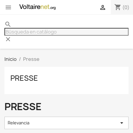
shopping_cart


(0)
search
clear
Inicio
Presse
PRESSE
PRESSE

Relevancia