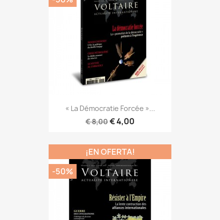
« La Démocratie Forcée »...
€ 4,00
€ 8,00
¡EN OFERTA!
-50%