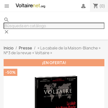
shopping_cart


(0)
search
clear
Inicio
Presse
« La cabale de la Maison-Blanche »
N°3 de la revue « Voltaire »
¡EN OFERTA!
-50%