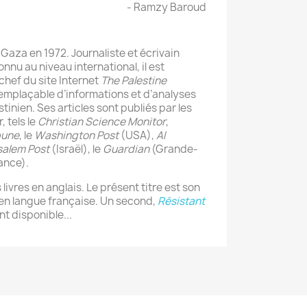
- Ramzy Baroud
 Gaza en 1972. Journaliste et écrivain
nu au niveau international, il est
hef du site Internet
The Palestine
remplaçable d’informations et d’analyses
estinien. Ses articles sont publiés par les
 tels le
Christian Science Monitor
,
bune
, le
Washington Post
(USA),
Al
salem Post
(Israël), le
Guardian
(Grande-
ance).
s livres en anglais. Le présent titre est son
en langue française. Un second,
Résistant
t disponible...