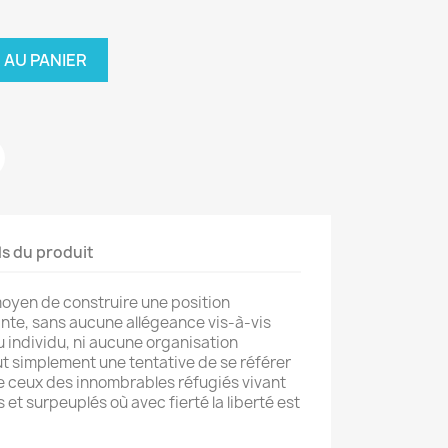
 AU PANIER
ls du produit
 moyen de construire une position
nte, sans aucune allégeance vis‑à‑vis
u individu, ni aucune organisation
 veut simplement une tentative de se référer
 ceux des innombrables réfugiés vivant
t surpeuplés où avec fierté la liberté est