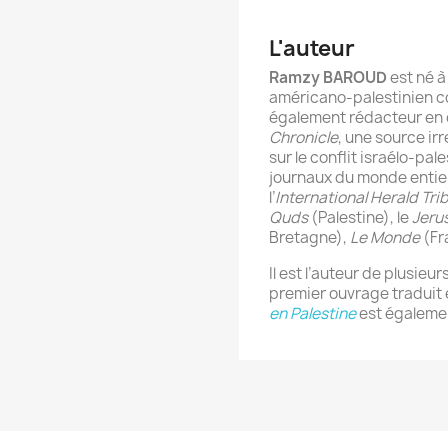
L'auteur
Ramzy BAROUD
est né à
américano-palestinien con
également rédacteur en c
Chronicle
, une source ir
sur le conflit israélo-pal
journaux du monde entier,
l’
International Herald Tri
Quds
(Palestine), le
Jeru
Bretagne),
Le Monde
(Fr
Il est l’auteur de plusieur
premier ouvrage traduit 
en Palestine
est égalemen