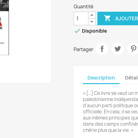
Quantité

AJOUTER

Disponible
Partager
Description
Détai
« […] Ce livre se veut un
palestinienne indépenda
d’aucun parti politique o
officielle. En cela, il se
aux mêmes principes que
dans des camps confinés e
chérie plus que la vie. »