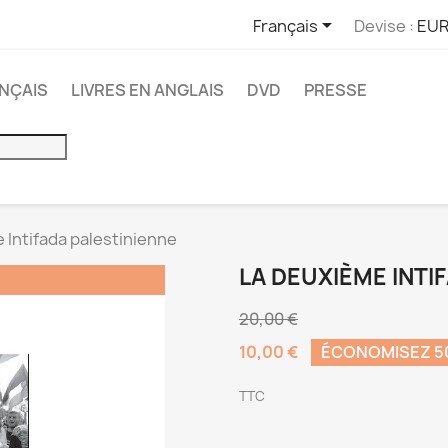

Français
Devise :
EUR
ANÇAIS
LIVRES EN ANGLAIS
DVD
PRESSE
 Intifada palestinienne
LA DEUXIÈME INTI
20,00 €
10,00 €
ÉCONOMISEZ 
TTC