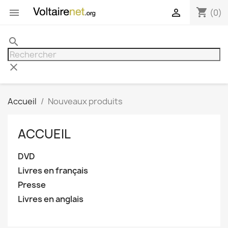
shopping_cart


(0)
search
clear
Accueil
Nouveaux produits
ACCUEIL
DVD
Livres en français
Presse
Livres en anglais