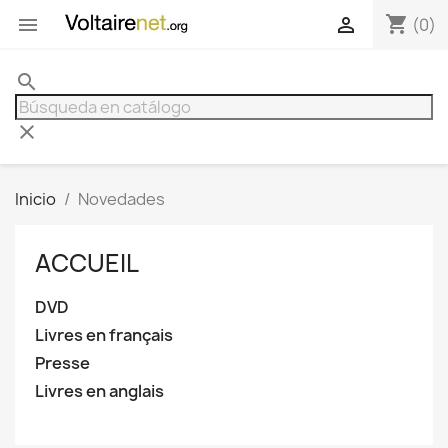
shopping_cart


(0)
search
clear
Inicio
Novedades
ACCUEIL
DVD
Livres en français
Presse
Livres en anglais