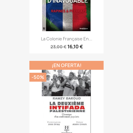
La Colonie Française En...
16,10 €
23,00 €
¡EN OFERTA!
-50%