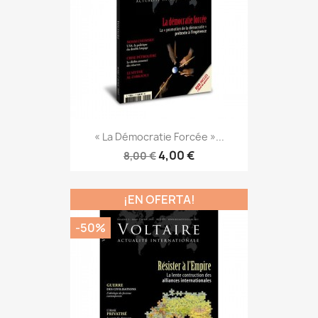
« La Démocratie Forcée »...
4,00 €
8,00 €
¡EN OFERTA!
-50%