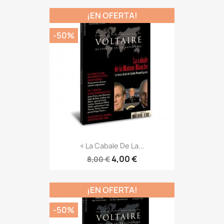
¡EN OFERTA!
-50%
« La Cabale De La...
4,00 €
8,00 €
¡EN OFERTA!
-50%