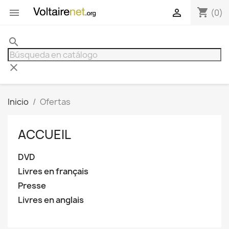
shopping_cart


(0)
search
clear
Inicio
Ofertas
ACCUEIL
DVD
Livres en français
Presse
Livres en anglais