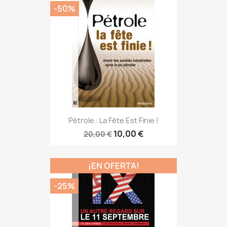
-50%
Pétrole : La Fête Est Finie !
10,00 €
20,00 €
¡EN OFERTA!
-25%