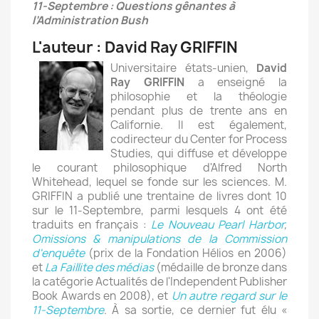
11-Septembre : Questions gênantes à
l’Administration Bush
L'auteur : David Ray GRIFFIN
Universitaire états-unien,
David
Ray GRIFFIN
a enseigné la
philosophie et la théologie
pendant plus de trente ans en
Californie. Il est également,
codirecteur du Center for Process
Studies, qui diffuse et développe
le courant philosophique d'Alfred North
Whitehead, lequel se fonde sur les sciences. M.
GRIFFIN a publié une trentaine de livres dont 10
sur le 11-Septembre, parmi lesquels 4 ont été
traduits en français :
Le Nouveau Pearl Harbor
,
Omissions & manipulations de la Commission
d'enquête
(prix de la Fondation Hélios en 2006)
et
La Faillite des médias
(médaille de bronze dans
la catégorie Actualités de l'Independent Publisher
Book Awards en 2008), et
Un autre regard sur le
11-Septembre
. À sa sortie, ce dernier fut élu «