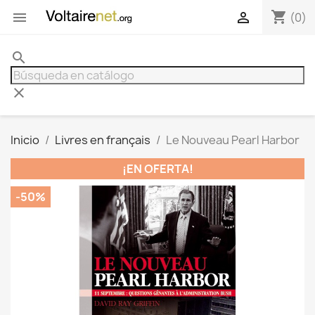
shopping_cart


(0)
search
clear
Inicio
Livres en français
Le Nouveau Pearl Harbor
¡EN OFERTA!
-50%