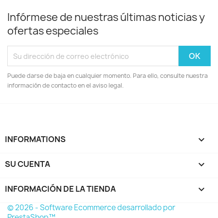
Infórmese de nuestras últimas noticias y
ofertas especiales
Puede darse de baja en cualquier momento. Para ello, consulte nuestra
información de contacto en el aviso legal.
INFORMATIONS

SU CUENTA

INFORMACIÓN DE LA TIENDA
keyboard_arrow_down
© 2026 - Software Ecommerce desarrollado por
PrestaShop™