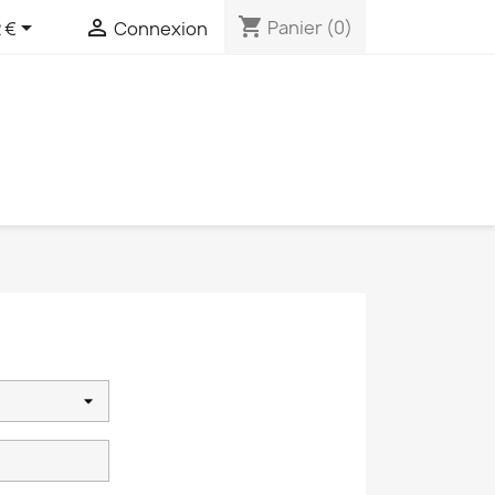
shopping_cart


Panier
(0)
 €
Connexion