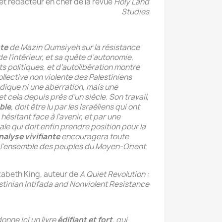
et rédacteur en chef de la revue
Holy Land
Studies
te
de Mazin Qumsiyeh sur la résistance
de l’intérieur, et sa quête d’autonomie,
s politiques, et d’autolibération montre
ollective non violente des Palestiniens
adique ni une aberration, mais une
cela depuis près d’un siècle. Son travail,
ble
, doit être lu par les Israéliens qui ont
 hésitant face à l’avenir, et par une
e qui doit enfin prendre position pour la
nalyse vivifiante
encouragera toute
e l’ensemble des peuples du Moyen-Orient
zabeth King, auteur de
A Quiet Revolution :
estinian Intifada and Nonviolent Resistance
nne ici un livre
édifiant et fort
, qui