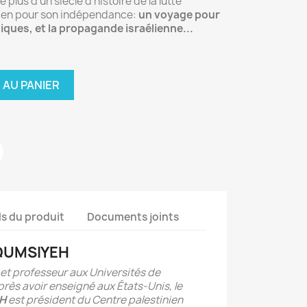
 plus d'un siècle d'histoire de la lutte
nien pour son indépendance:
un voyage pour
iques, et la propagande israélienne...
 AU PANIER
ls du produit
Documents joints
 QUMSIYEH
et professeur aux Universités de
près avoir enseigné aux États-Unis, le
H
est président du Centre palestinien