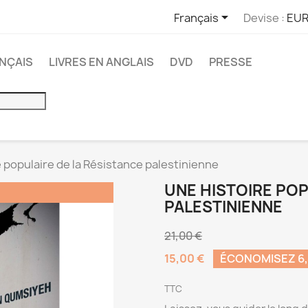

Français
Devise :
EUR
ANÇAIS
LIVRES EN ANGLAIS
DVD
PRESSE
 populaire de la Résistance palestinienne
UNE HISTOIRE POP
PALESTINIENNE
21,00 €
15,00 €
ÉCONOMISEZ 6,
TTC