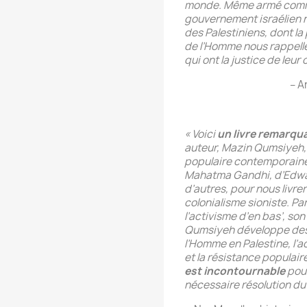
monde. Même armé comme 
gouvernement israélien n
des Palestiniens, dont la
de l’Homme nous rappelle
qui ont la justice de leur 
– A
« Voici
un livre remarqu
auteur, Mazin Qumsiyeh, 
populaire contemporaine 
Mahatma Gandhi, d’Edwar
d’autres, pour nous livrer
colonialisme sioniste. Parc
l’activisme d’en bas’, so
Qumsiyeh développe des i
l’Homme en Palestine, l’a
et la résistance populair
est
incontournable
pour
nécessaire résolution du 