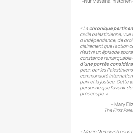
–Nur Masalha, historien 
« La
chronique pertinen
civile palestinienne, vue 
d’indépendance, de droit
clairement que l’action c
n’est ni un épisode spor
constance remarquable et 
d’une portée considéra
peur, par les Palestiniens
communauté international
paix et la justice. Cette
a
personne que l’avenir d
préoccupe. »
– Mary Eli
The First Pal
« Mazin Qumsiyeh nous do