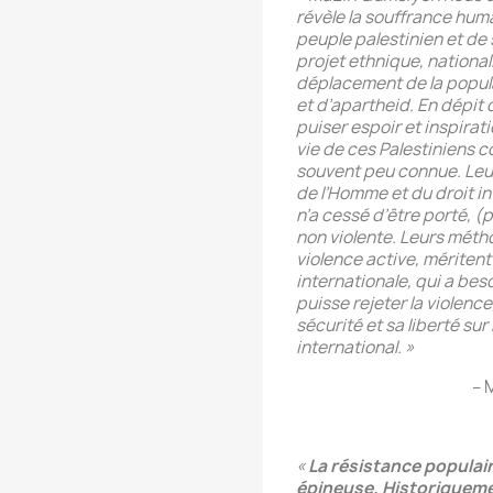
révèle la souffrance hum
peuple palestinien et de
projet ethnique, nationali
déplacement de la popul
et d’apartheid. En dépit 
puiser espoir et inspirat
vie de ces Palestiniens co
souvent peu connue. Leur
de l’Homme et du droit in
n’a cessé d’être porté, (p
non violente. Leurs méth
violence active, mériten
internationale, qui a beso
puisse rejeter la violence,
sécurité et sa liberté sur
international. »
– 
«
La résistance populai
épineuse. Historiqueme