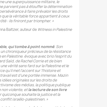
une superpuissance militaire, le
e parvient pas à étouffer la détermination
 persévérance à faire prévaloir les droits
 que la véritable force appartient à ceux
côté : ils finiront par triompher. »
nna Baltzer, auteur de
Witness in Palestine
able,
qui tombe à point nommé
. Son
un chroniqueur précieux de la résistance
en Palestine. évoque avec brio l’esprit du
d Saïd, de Rachel Corrie et de bien
 une vérité sans fard sur la Palestine et le
e qu’il met l’accent sur ‘l’histoire et
n travail est d’une portée immense. Mazin
dées originales sur les droits de
ctivisme des médias, la politique publique
e non violente, et
la lecture de son livre
 quiconque souhaite la justice et la
conflit israélo-palestinien. »