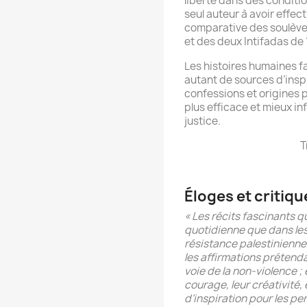
liberté dans des condition
seul auteur à avoir effect
comparative des soulève
et des deux Intifadas de
Les histoires humaines f
autant de sources d’insp
confessions et origines p
plus efficace et mieux in
justice.
T
Éloges et critiqu
« Les récits fascinants q
quotidienne que dans les 
résistance palestinienne
les affirmations prétendan
voie de la non-violence ; e
courage, leur créativité, 
d’inspiration pour les p