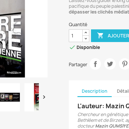
Laissez-vous guider le long de
pacifique du peuple palesti
dépasser les clichés médiat
Quantité

AJOUTER

Disponible
Partager
Description
Détai

L'auteur: Mazin
Chercheur en génétique 
Bethléem et de Birzeit, a
docteur
Mazin QUMSIYE