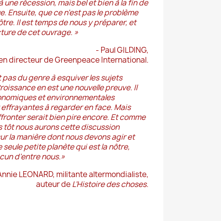
ne récession, mais bel et bien à la fin de
. Ensuite, que ce n’est pas le problème
ôtre. Il est temps de nous y préparer, et
cture de cet ouvrage.
»
- Paul GILDING,
en directeur de Greenpeace International
.
pas du genre à esquiver les sujets
 Croissance en est une nouvelle preuve. Il
économiques et environnementales
t effrayantes à regarder en face. Mais
ffronter serait bien pire encore. Et comme
s tôt nous aurons cette discussion
r la manière dont nous devons agir et
seule petite planète qui est la nôtre,
cun d’entre nous.
»
Annie LEONARD, militante altermondialiste,
auteur de
L’Histoire des choses
.