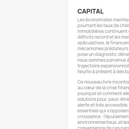
CAPITAL
Les économistes maintien
pourtant les taux de chô
immobilières continuent d
déficits record et les mo
spéculatives, le finance
mécanismes prédateurs 
pose un diagnostic déra
nous sommes parvenus à u
trajectoire expansionniste
heurte à présent à des b
Ce nouveau livre incont
au cœur de la crise fina
pourquoi et comment elle
solutions pour, peut-être,
alerte et très accessible, 
essentiels qui s’opposent
croissance : l’épuisemen
environnementaux, et le
convergence de ces para