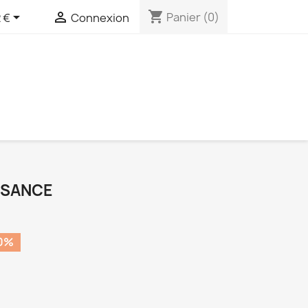
shopping_cart


Panier
(0)
 €
Connexion
ISSANCE
0%