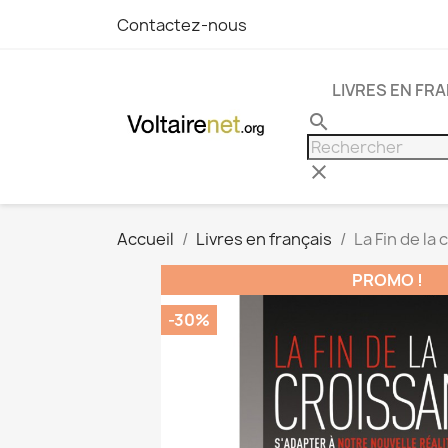
Contactez-nous
LIVRES EN FR
search
clear
Accueil
Livres en français
La Fin de la
PROMO !
-30%