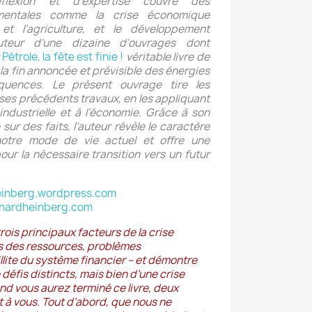
lexion et d’expertise couvre des
mentales comme la crise économique
n et l’agriculture, et le développement
auteur d'une dizaine d'ouvrages dont
Pétrole, la fête est finie !
véritable livre de
 la fin annoncée et prévisible des énergies
quences. Le présent ouvrage tire les
ses précédents travaux, en les appliquant
 industrielle et à l’économie. Grâce à son
sur des faits, l’auteur révèle le caractère
notre mode de vie actuel et offre une
ur la nécessaire transition vers un futur
einberg.wordpress.com
chardheinberg.com
ois principaux facteurs de la crise
tes des ressources, problèmes
llite du système financier – et démontre
e défis distincts, mais bien d’une crise
d vous aurez terminé ce livre, deux
 à vous. Tout d’abord, que nous ne