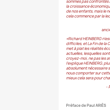
sommes pas confrontés à u
la croissance économique
de nos enfants, mais le n
cela commence par la le
anci
«
Richard HEINBERG n’est 
difficiles, et La Fin de la
met à plat les réalités 
actuelles, lesquelles son
croyez-moi, ne pas les a
l’explique HEINBERG, plu
absolument nécessaire su
nous comporter sur cette 
mieux cela sera pour cha
- 
Préface de Paul ARIÈS