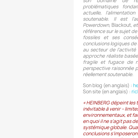
son domaine de réf
problématiques fonda
actuelle, l’alimentatio
soutenable. Il est l’
Powerdown,
Blackout,
et
référence sur le sujet de
fossiles et ses consé
conclusions logiques de 
au secteur de l’activité
approche réaliste basée 
fragile et fugace de 
perspective raisonnée po
réellement soutenable.
Son blog (en anglais) :
h
Son site (en anglais) :
ri
«
HEINBERG dépeint les tr
inévitable à venir – limi
environnementaux, et fai
en quoi il ne s’agit pas d
systémique globale. Quan
conclusions s’imposeront