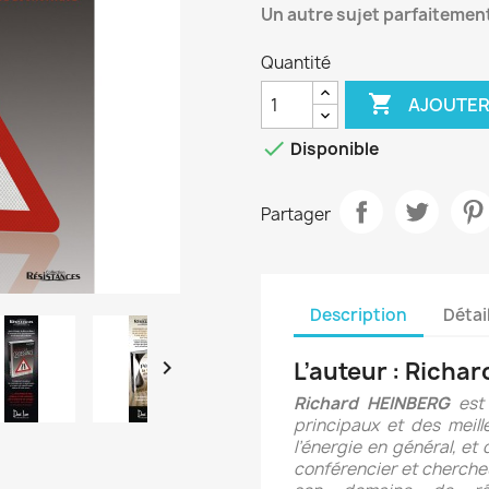
Un autre sujet parfaitement
Quantité

AJOUTER

Disponible
Partager
Description
Détai

L’auteur : Richa
Richard HEINBERG
est 
principaux et des meil
l’énergie en général, et d
conférencier et chercheu