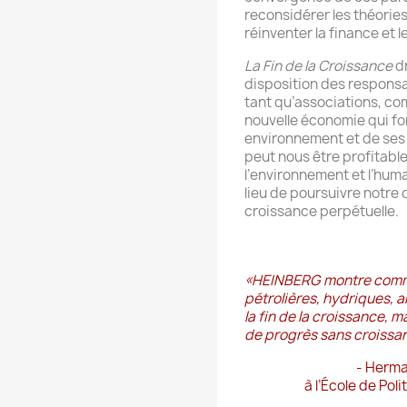
reconsidérer les théori
réinventer la finance et
La Fin de la Croissance
dr
disposition des respons
tant qu’associations, co
nouvelle économie qui fo
environnement et de ses r
peut nous être profitabl
l’environnement et l’hum
lieu de poursuivre notre
croissance perpétuelle.
«
HEINBERG montre comme
pétrolières, hydriques, a
la fin de la croissance, 
de progrès sans croissa
- Herma
à l’École de Pol