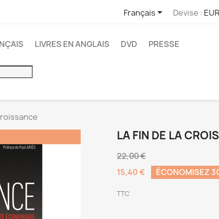

Français
Devise :
EUR
ANÇAIS
LIVRES EN ANGLAIS
DVD
PRESSE
 croissance
LA FIN DE LA CRO
22,00 €
15,40 €
ÉCONOMISEZ 3
TTC