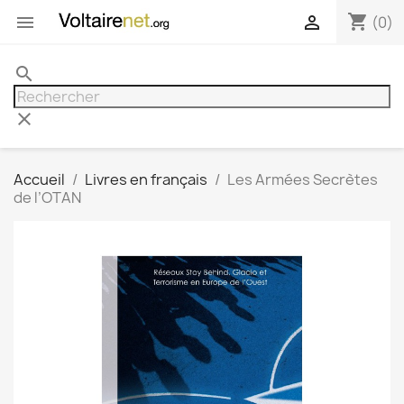
shopping_cart


(0)
search
clear
Accueil
Livres en français
Les Armées Secrètes
de l’OTAN