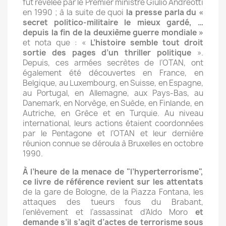
fut révélée par le Premier ministre Giulio Andreotti
en 1990 ; à la suite de quoi
la presse parla du «
secret politico-militaire le mieux gardé, …
depuis la fin de la deuxième guerre mondiale »
et nota que : «
L’histoire semble tout droit
sortie des pages d’un thriller politique
».
Depuis, ces armées secrètes de l’OTAN, ont
également été découvertes en France, en
Belgique, au Luxembourg, en Suisse, en Espagne,
au Portugal, en Allemagne, aux Pays-Bas, au
Danemark, en Norvège, en Suède, en Finlande, en
Autriche, en Grèce et en Turquie. Au niveau
international, leurs actions étaient coordonnées
par le Pentagone et l’OTAN et leur dernière
réunion connue se déroula à Bruxelles en octobre
1990.
À l’heure de la menace de "l’hyperterrorisme",
ce livre de référence revient sur les attentats
de la gare de Bologne, de la Piazza Fontana, les
attaques des tueurs fous du Brabant,
l’enlèvement et l’assassinat d’Aldo Moro
et
demande s’il s’agit d’actes de terrorisme sous