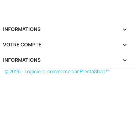
INFORMATIONS

VOTRE COMPTE

INFORMATIONS
keyboard_arrow_down
© 2026 - Logiciel e-commerce par PrestaShop™