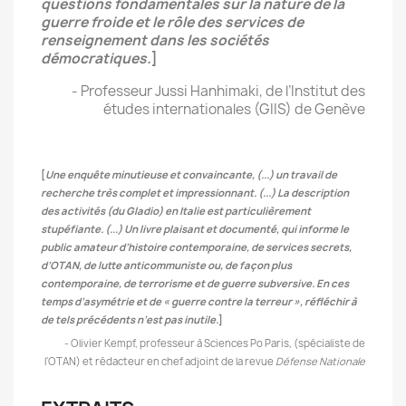
questions fondamentales sur la nature de la
guerre froide et le rôle des services de
renseignement dans les sociétés
démocratiques.
]
- Professeur Jussi Hanhimaki, de l’Institut des
études internationales (GIIS) de Genève
[
Une enquête minutieuse et convaincante, (
...) un travail de
recherche très complet et impressionnant. (...) La description
des activités (du Gladio) en Italie est particulièrement
stupéfiante. (...) Un livre plaisant et documenté, qui informe le
public amateur d’histoire contemporaine, de services secrets,
d’OTAN, de lutte anticommuniste ou, de façon plus
contemporaine, de terrorisme et de guerre subversive. En ces
temps d’asymétrie et de « guerre contre la terreur », réfléchir à
de tels précédents n’est pas inutile.
]
- Olivier Kempf, professeur à Sciences Po Paris, (spécialiste de
l'OTAN) et rédacteur en chef adjoint de la revue
Défense Nationale