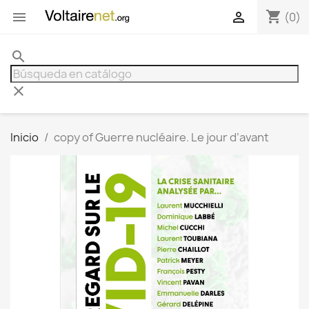
shopping_cart


(0)
search
clear
Inicio
copy of Guerre nucléaire. Le jour d’avant