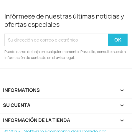
Infórmese de nuestras últimas noticias y
ofertas especiales
Puede darse de baja en cualquier momento. Para ello, consulte nuestra
información de contacto en el aviso legal.
INFORMATIONS

SU CUENTA

INFORMACIÓN DE LA TIENDA
keyboard_arrow_down
© 2026 - Software Ecommerce desarrollado por