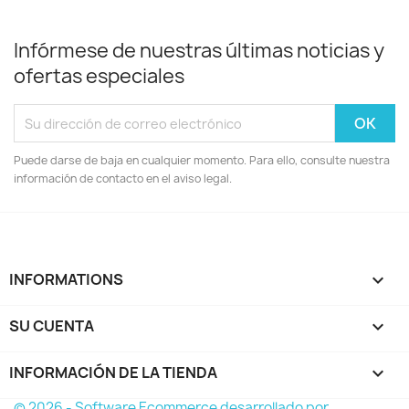
Infórmese de nuestras últimas noticias y
ofertas especiales
Puede darse de baja en cualquier momento. Para ello, consulte nuestra
información de contacto en el aviso legal.
INFORMATIONS

SU CUENTA

INFORMACIÓN DE LA TIENDA
keyboard_arrow_down
© 2026 - Software Ecommerce desarrollado por