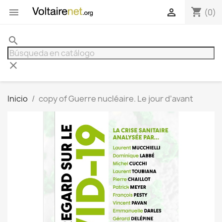
shopping_cart


(0)
search
clear
Inicio
copy of Guerre nucléaire. Le jour d’avant