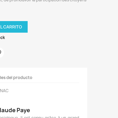
AL CARRITO
ock
les del producto
RNAC
Claude Paye
ciologue. Il est connu grâce à un grand