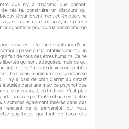
tre qu'il n'y a d'homme que parlant.
 de réalité, construire un discours qui
objectivité sur le sentiment et l'émotion, ne
s que de construire une analyse du réel, il
ir les conditions pour que la parole émerge
rt social est telle que l'installation d'une
cratique passe par le rétablissement d'un
qui fait de nous des êtres humains. Ce ne
 libertés qui sont attaquées, mais ce qui
ue sujets, des êtres de désir susceptibles
nir... Le niveau imaginaire, ce qui organise
it. Il n'y a plus de cran d'arrêt au circuit
 installés dans une matrice psychotique
ucture névrotique, où l'individu n'est plus
parlé, procréé par l'autre et où le virtuel se
Nous sommes également insérés dans des
els relevant de la perversité, qui nous
cette psychose, qui font de nous des