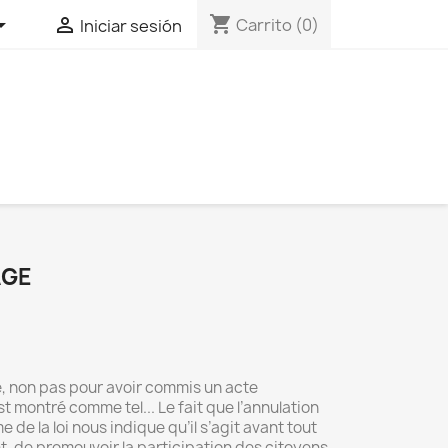
shopping_cart


Carrito
(0)
Iniciar sesión
AGE
e, non pas pour avoir commis un acte
t montré comme tel... Le fait que l’annulation
e de la loi nous indique qu’il s’agit avant tout
, de promouvoir la participation des citoyens