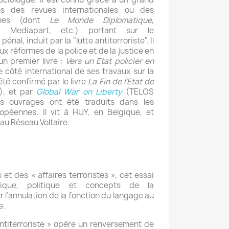
ns des revues internationales ou des
hones (dont
Le Monde Diplomatique
,
, Mediapart, etc.) portant sur le
nal, induit par la "lutte antiterroriste". Il
ux réformes de la police et de la justice en
 un premier livre :
Vers un Etat policier en
 côté international de ses travaux sur la
été confirmé par le livre
La Fin de l'Etat de
), et par
Global War on Liberty
(TELOS
s ouvrages ont été traduits dans les
opéennes. Il vit à HUY, en Belgique, et
au Réseau Voltaire.
s et des « affaires terroristes », cet essai
ridique, politique et concepts de la
r l’annulation de la fonction du langage au
e.
antiterroriste » opère un renversement de