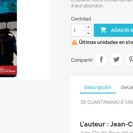
à leur abandon.
Cantidad

AÑADIR 

Últimas unidades en st
Compartir
Descripción
Detal
DE GUANTANAMO À TA
L'auteur : Jean-
Jean-Claude Paye est so