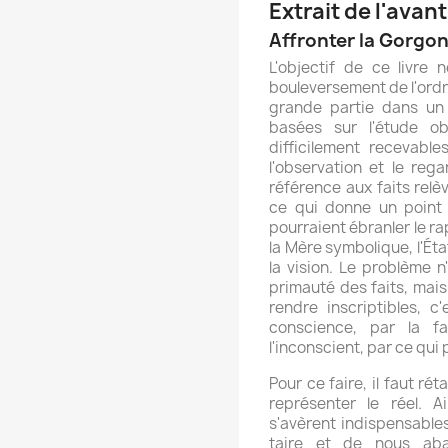
Extrait de l'ava
Affronter la Gorgo
L'objectif de ce livre 
bouleversement de l'ordre
grande partie dans un 
basées sur l'étude ob
difficilement recevable
l'observation et le re
référence aux faits relè
ce qui donne un point
pourraient ébranler le ra
la Mère symbolique, l'Ét
la vision. Le problème 
primauté des faits, mais
rendre inscriptibles, c
conscience, par la f
l'inconscient, par ce qui
Pour ce faire, il faut ré
représenter le réel. A
s'avèrent indispensable
taire et de nous aba