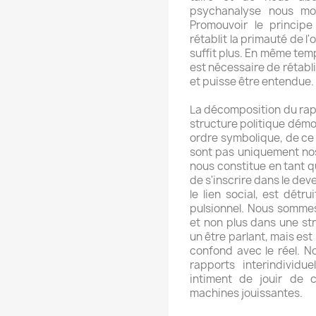
psychanalyse nous mon
Promouvoir le principe
rétablit la primauté de l'
suffit plus. En même temp
est nécessaire de rétabl
et puisse être entendue.
La décomposition du rappo
structure politique démo
ordre symbolique, de ce 
sont pas uniquement nos
nous constitue en tant q
de s'inscrire dans le deve
le lien social, est détru
pulsionnel. Nous sommes
et non plus dans une str
un être parlant, mais est 
confond avec le réel. 
rapports interindividu
intiment de jouir de 
machines jouissantes.