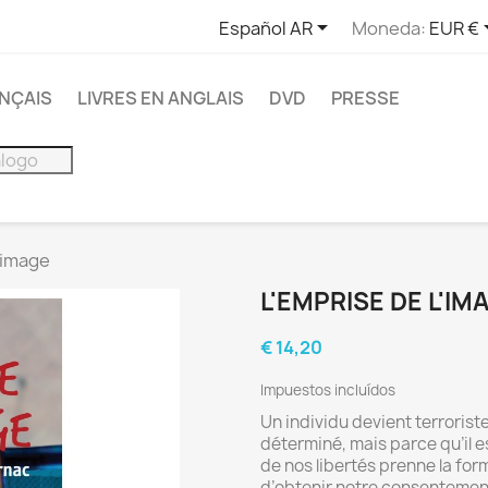

Español AR
Moneda:
EUR €
ANÇAIS
LIVRES EN ANGLAIS
DVD
PRESSE
'image
L'EMPRISE DE L'IM
€ 14,20
Impuestos incluídos
Un individu devient terrorist
déterminé, mais parce qu’il es
de nos libertés prenne la form
d’obtenir notre consentement