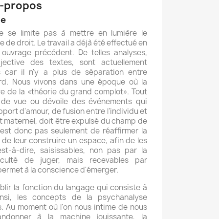
nt-propos
ne
ne se limite pas à mettre en lumière le
 de droit. Le travail a déjà été effectué en
ouvrage précédent. De telles analyses,
jective des textes, sont actuellement
s car il n'y a plus de séparation entre
gard. Nous vivons dans une époque où la
ve de la «théorie du grand complot». Tout
 de vue ou dévoile des événements qui
pport d'amour, de fusion entre l'individu et
at maternel, doit être expulsé du champ de
n'est donc pas seulement de réaffirmer la
 de leur construire un espace, afin de les
'est-à-dire, saisissables, non pas par la
aculté de juger, mais recevables par
 permet à la conscience d'émerger.
tablir la fonction du langage qui consiste à
insi, les concepts de la psychanalyse
s. Au moment où l'on nous intime de nous
ndonner à la machine jouissante, la