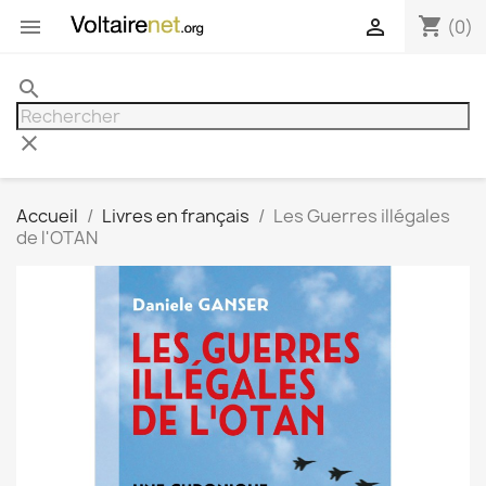
shopping_cart


(0)
search
clear
Accueil
Livres en français
Les Guerres illégales
de l'OTAN