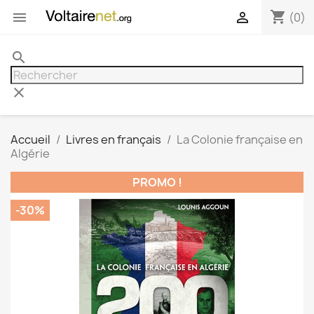
shopping_cart


(0)
search
clear
Accueil
Livres en français
La Colonie française en
Algérie
PROMO !
-30%