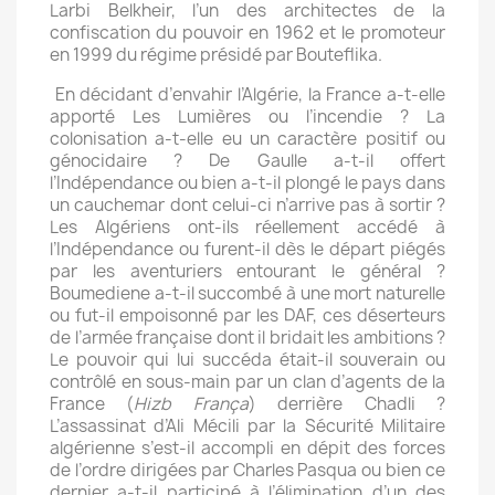
Larbi Belkheir, l’un des architectes de la
confiscation du pouvoir en 1962 et le promoteur
en 1999 du régime présidé par Bouteflika.
En décidant d’envahir l’Algérie, la France a-t-elle
apporté Les Lumières ou l’incendie ? La
colonisation a-t-elle eu un caractère positif ou
génocidaire ? De Gaulle a-t-il offert
l’Indépendance ou bien a-t-il plongé le pays dans
un cauchemar dont celui-ci n’arrive pas à sortir ?
Les Algériens ont-ils réellement accédé à
l’Indépendance ou furent-il dès le départ piégés
par les aventuriers entourant le général ?
Boumediene a-t-il succombé à une mort naturelle
ou fut-il empoisonné par les DAF, ces déserteurs
de l’armée française dont il bridait les ambitions ?
Le pouvoir qui lui succéda était-il souverain ou
contrôlé en sous-main par un clan d’agents de la
France (
Hizb França
) derrière Chadli ?
L’assassinat d’Ali Mécili par la Sécurité Militaire
algérienne s’est-il accompli en dépit des forces
de l’ordre dirigées par Charles Pasqua ou bien ce
dernier a-t-il participé à l’élimination d’un des