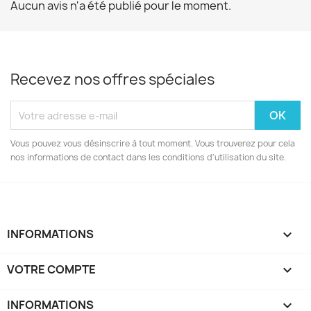
Aucun avis n'a été publié pour le moment.
Recevez nos offres spéciales
Vous pouvez vous désinscrire à tout moment. Vous trouverez pour cela
nos informations de contact dans les conditions d'utilisation du site.
INFORMATIONS

VOTRE COMPTE

INFORMATIONS
keyboard_arrow_down