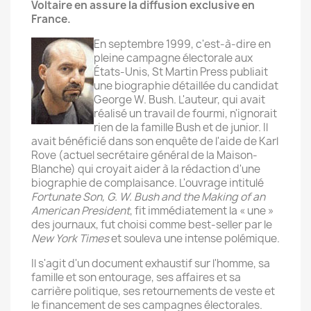
Voltaire en assure la diffusion exclusive en
France.
En septembre 1999, c'est-à-dire en
pleine campagne électorale aux
États-Unis, St Martin Press publiait
une biographie détaillée du candidat
George W. Bush. L'auteur, qui avait
réalisé un travail de fourmi, n'ignorait
rien de la famille Bush et de junior. Il
avait bénéficié dans son enquête de l'aide de Karl
Rove (actuel secrétaire général de la Maison-
Blanche) qui croyait aider à la rédaction d'une
biographie de complaisance. L'ouvrage intitulé
Fortunate Son, G. W. Bush and the Making of an
American President
, fit immédiatement la « une »
des journaux, fut choisi comme best-seller par le
New York Times
et souleva une intense polémique.
Il s'agit d'un document exhaustif sur l'homme, sa
famille et son entourage, ses affaires et sa
carrière politique, ses retournements de veste et
le financement de ses campagnes électorales.