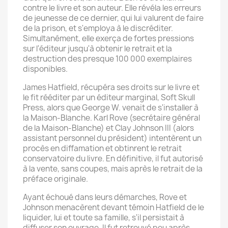
contre le livre et son auteur. Elle révéla les erreurs
de jeunesse de ce dernier, qui lui valurent de faire
de la prison, et s'employa à le discréditer.
Simultanément, elle exerça de fortes pressions
sur l'éditeur jusqu'à obtenir le retrait et la
destruction des presque 100 000 exemplaires
disponibles.
James Hatfield, récupéra ses droits sur le livre et
le fit rééditer par un éditeur marginal, Soft Skull
Press, alors que George W. venait de s'installer à
la Maison-Blanche. Karl Rove (secrétaire général
de la Maison-Blanche) et Clay Johnson III (alors
assistant personnel du président) intentèrent un
procès en diffamation et obtinrent le retrait
conservatoire du livre. En définitive, il fut autorisé
à la vente, sans coupes, mais après le retrait de la
préface originale.
Ayant échoué dans leurs démarches, Rove et
Johnson menacèrent devant témoin Hatfield de le
liquider, lui et toute sa famille, s'il persistait à
diffuser son ouvrage. Il fut retrouvé peu après,