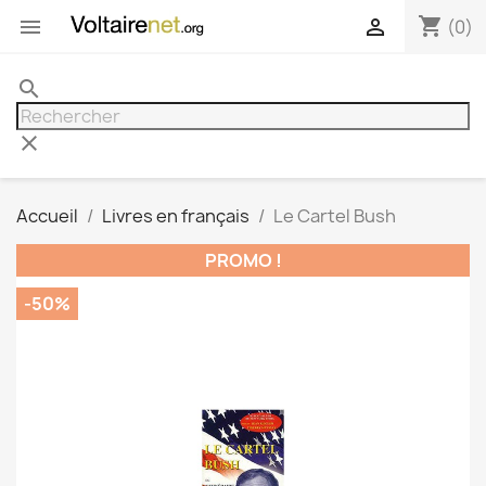
shopping_cart


(0)
search
clear
Accueil
Livres en français
Le Cartel Bush
PROMO !
-50%