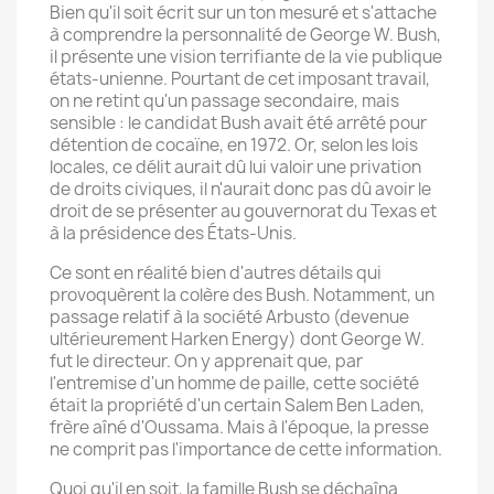
Bien qu'il soit écrit sur un ton mesuré et s'attache
à comprendre la personnalité de George W. Bush,
il présente une vision terrifiante de la vie publique
états-unienne. Pourtant de cet imposant travail,
on ne retint qu'un passage secondaire, mais
sensible : le candidat Bush avait été arrêté pour
détention de cocaïne, en 1972. Or, selon les lois
locales, ce délit aurait dû lui valoir une privation
de droits civiques, il n'aurait donc pas dû avoir le
droit de se présenter au gouvernorat du Texas et
à la présidence des États-Unis.
Ce sont en réalité bien d'autres détails qui
provoquèrent la colère des Bush. Notamment, un
passage relatif à la société Arbusto (devenue
ultérieurement Harken Energy) dont George W.
fut le directeur. On y apprenait que, par
l'entremise d'un homme de paille, cette société
était la propriété d'un certain Salem Ben Laden,
frère aîné d'Oussama. Mais à l'époque, la presse
ne comprit pas l'importance de cette information.
Quoi qu'il en soit, la famille Bush se déchaîna