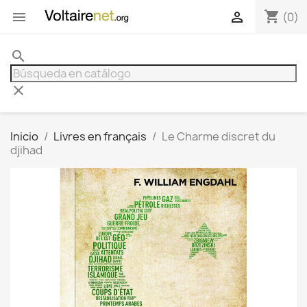
shopping_cart


(0)
search
clear
Inicio
Livres en français
Le Charme discret du
djihad