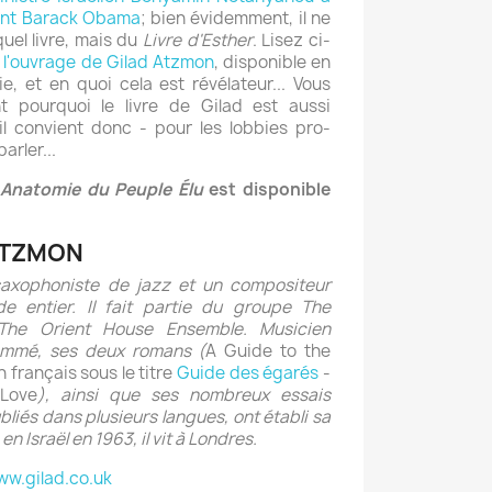
ident Barack Obama
; bien évidemment, il ne
quel livre, mais du
Livre d'Esther
. Lisez ci-
 l'ouvrage de Gilad Atzmon
, disponible en
e, et en quoi cela est révélateur... Vous
 pourquoi le livre de Gilad est aussi
il convient donc - pour les lobbies pro-
arler...
 Anatomie du Peuple Élu
est disponible
 ATZMON
axophoniste de jazz et un compositeur
 entier. Il fait partie du groupe The
 The Orient House Ensemble. Musicien
nommé, ses deux romans (
A Guide to the
 français sous le titre
Guide des égarés
-
Love
), ainsi que ses nombreux essais
ubliés dans plusieurs langues, ont établi sa
en Israël en 1963, il vit à Londres.
w.gilad.co.uk