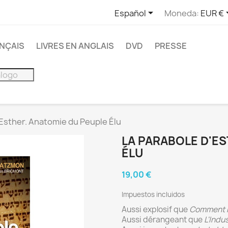

Español
Moneda:
EUR €
ANÇAIS
LIVRES EN ANGLAIS
DVD
PRESSE
'Esther. Anatomie du Peuple Élu
LA PARABOLE D'E
ÉLU
19,00 €
Impuestos incluidos
Aussi explosif que
Comment le
Aussi dérangeant que
L'Indu