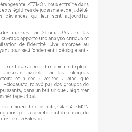
 dérangeante, ATZMON nous entraîne dans
ncepts légitimes de judaïsme et de judéité,
s déviances qui leur sont aujourd’hui
tudes menées par Shlomo SAND et les
t ouvrage apporte une analyse critique et
lisation de l’identité juive, amorcée au
yant pour seul fondement l’idéologie anti-
imple critique acérée du sionisme de plus :
 discours martelé par les politiques
istoire et à ses « vérités », ainsi que
e l’Holocauste, relayé par des groupes de
puissants, dans un but unique : légitimer
on héritage tribal.
ans un milieu ultra-sioniste, Gilad ATZMON
gation, par la société dont il est issu, de
l est né : la Palestine.