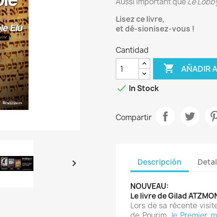
Aussi important que
Le Lobby
Lisez ce livre,
et dé-sionisez-vous !
Cantidad

AÑADIR 

In Stock
Compartir
Descripción
Detal

NOUVEAU:
Le livre de Gilad ATZMON
Lors de sa récente visit
de Pourim,
le Premier m