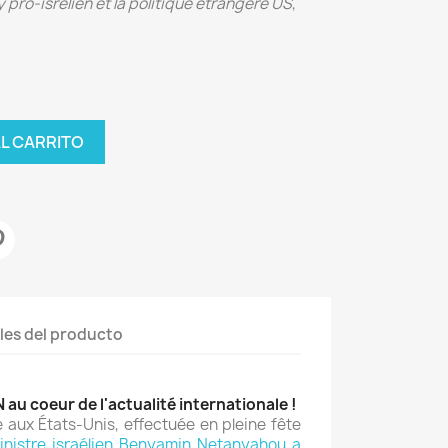
 pro-isrélien et la politique étrangère US
,
AL CARRITO
les del producto
 au coeur de l'actualité internationale !
e aux États-Unis, effectuée en pleine fête
inistre israélien Benyamin Netanyahou a