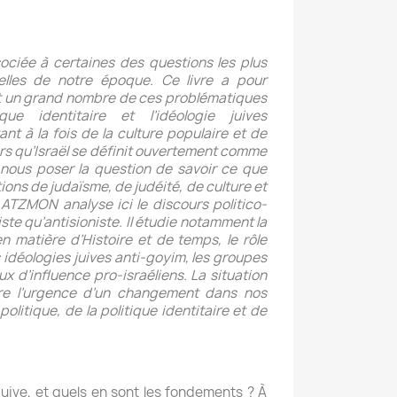
ssociée à certaines des questions les plus
elles de notre époque. Ce livre a pour
t un grand nombre de ces problématiques
que identitaire et l’idéologie juives
t à la fois de la culture populaire et de
ors qu’Israël se définit ouvertement comme
ns nous poser la question de savoir ce que
tions de judaïsme, de judéité, de culture et
d ATZMON analyse ici le discours politico-
oniste qu’antisioniste. Il étudie notamment la
en matière d’Histoire et de temps, le rôle
s idéologies juives anti-goyim, les groupes
ux d’influence pro-israéliens. La situation
re l’urgence d’un changement dans nos
politique, de la politique identitaire et de
 juive, et quels en sont les fondements ? À