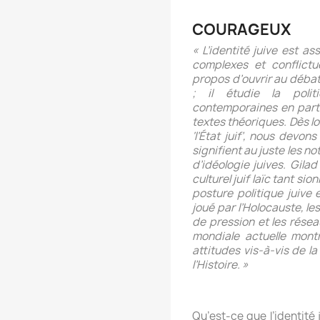
COURAGEUX
« L’identité juive est a
complexes et conflictu
propos d’ouvrir au déba
; il étudie la politi
contemporaines en partan
textes théoriques. Dès l
‘l’État juif’, nous devo
signifient au juste les no
d’idéologie juives. Gila
culturel juif laïc tant si
posture politique juive 
joué par l’Holocauste, le
de pression et les résea
mondiale actuelle mont
attitudes vis-à-vis de la 
l’Histoire. »
Qu’est-ce que l’identité