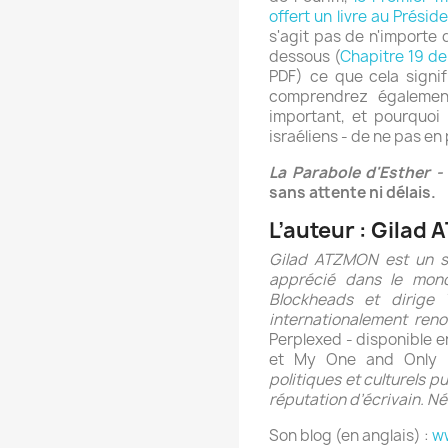
offert un livre au Prés
s'agit pas de n'importe 
dessous (
Chapitre 19 de
PDF) ce que cela signifi
comprendrez également
important, et pourquoi 
israéliens - de ne pas en p
La Parabole d'Esther -
sans attente ni délais.
L’auteur : Gilad
Gilad ATZMON est un s
apprécié dans le monde
Blockheads et dirige
internationalement re
Perplexed - disponible en
et My One and Only 
politiques et culturels p
réputation d’écrivain. Né 
Son blog (en anglais) :
ww