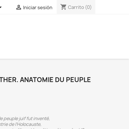
shopping_cart


Carrito
(0)
Iniciar sesión
STHER. ANATOMIE DU PEUPLE
 peuple juif fut inventé
,
strie de l'Holocauste
,