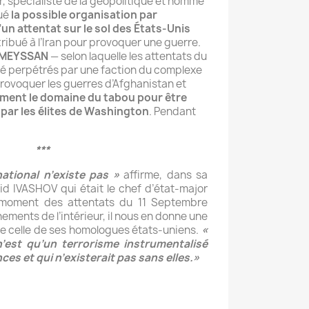
r, spécialiste de la géopolitique et homme
qué
la possible organisation par
’un attentat sur le sol des États-Unis
ribué à l’Iran pour provoquer une guerre.
y MEYSSAN
— selon laquelle les attentats du
té perpétrés par une faction du complexe
provoquer les guerres d’Afghanistan et
ment le domaine du tabou pour être
par les élites de Washington
. Pendant
***
ational n’existe pas »
affirme, dans sa
id IVASHOV qui était le chef d’état-major
moment des attentats du 11 Septembre
ements de l’intérieur, il nous en donne une
de celle de ses homologues états-uniens.
«
est qu’un terrorisme instrumentalisé
es et qui n’existerait pas sans elles.»