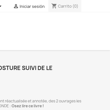
shopping_cart


Carrito
(0)
Iniciar sesión
OSTURE SUIVI DE LE
nt réactualisée et annotée, des 2 ouvrages les
ONDE :
Osez lire ce livre !