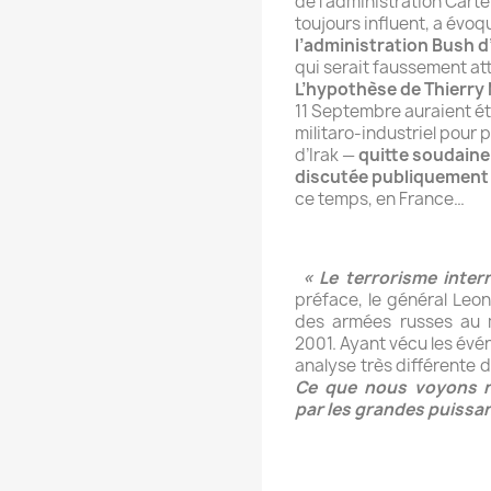
de l’administration Carte
toujours influent, a évo
l’administration Bush d
qui serait faussement att
L’hypothèse de Thierr
11 Septembre auraient é
militaro-industriel pour 
d’Irak —
quitte soudaine
discutée publiquement 
ce temps, en France…
« Le terrorisme intern
préface, le général Leon
des armées russes au 
2001. Ayant vécu les évén
analyse très différente 
Ce que nous voyons n’
par les grandes puissanc