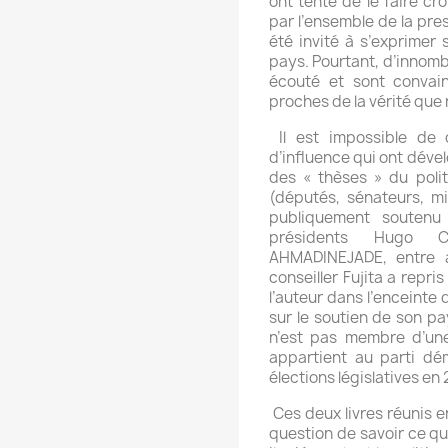
ont tenté de le faire cr
par l’ensemble de la pr
été invité à s’exprimer
pays. Pourtant, d’innomb
écouté et sont convai
proches de la vérité que ne
Il est impossible de 
d’influence qui ont déve
des « thèses » du poli
(députés, sénateurs, mi
publiquement soutenu
présidents Hugo 
AHMADINEJADE, entre a
conseiller Fujita a repri
l’auteur dans l’enceinte
sur le soutien de son pa
n’est pas membre d’une 
appartient au parti dé
élections législatives en
Ces deux livres réunis e
question de savoir ce qu