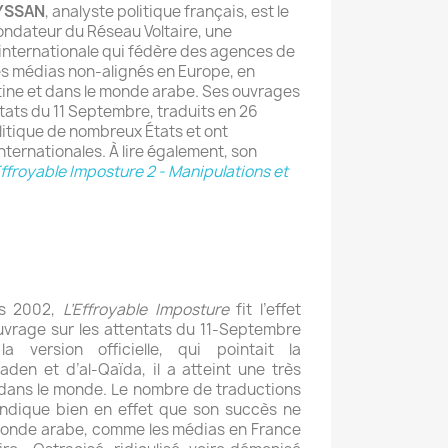
EYSSAN
, analyste politique français, est le
ondateur du Réseau Voltaire, une
internationale qui fédère des agences de
es médias non-alignés en Europe, en
tine et dans le monde arabe. Ses ouvrages
ntats du 11 Septembre, traduits en 26
olitique de nombreux États et ont
internationales. À lire également, son
Effroyable Imposture 2 - Manipulations et
rs 2002,
L’Effroyable Imposture
fit l’effet
vrage sur les attentats du 11-Septembre
 version officielle, qui pointait la
aden et d’al-Qaïda, il a atteint une très
dans le monde. Le nombre de traductions
indique bien en effet que son succès ne
l monde arabe, comme les médias en France