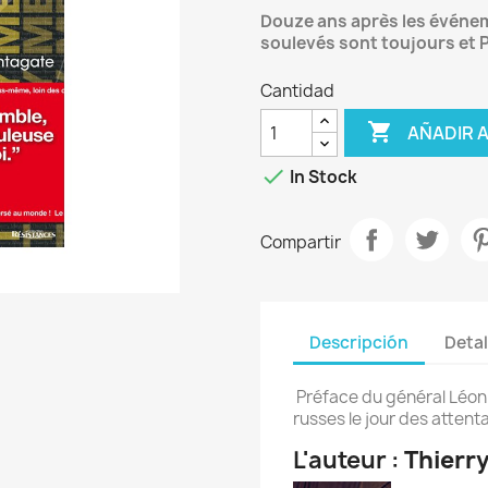
Douze ans après les événem
soulevés sont toujours et P
Cantidad

AÑADIR 

In Stock
Compartir
Descripción
Detal
Préface du général Léon
russes le jour des attenta
L'auteur :
Thierr