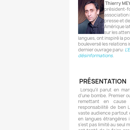
Thierry M
président-f
association 
presse et d
Amérique la
sur les atte
langues, ont inspiré la p
bouleversé les relations 
dernier ouvrage paru:
L'
désinformations
.
PRÉSENTATION
Lorsqu’il parut en ma
d’une bombe. Premier ou
remettant en cause la
responsabilité de ben L
vaste audience partout 
en langues étrangères 
s’est pas limité au seu