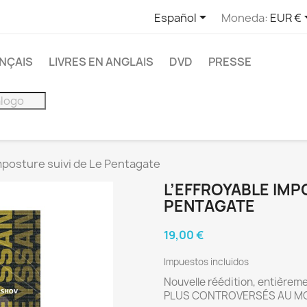

Español
Moneda:
EUR €
ANÇAIS
LIVRES EN ANGLAIS
DVD
PRESSE
mposture suivi de Le Pentagate
L’EFFROYABLE IMP
PENTAGATE
19,00 €
Impuestos incluidos
Nouvelle réédition, entièreme
PLUS CONTROVERSÉS AU M