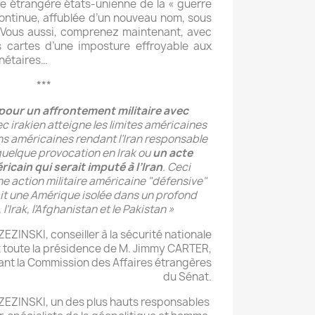
que étrangère états-unienne de la « guerre
 continue, affublée d’un nouveau nom, sous
 Vous aussi, comprenez maintenant, avec
s cartes d’une imposture effroyable aux
anétaires…
***
pour un affrontement militaire avec
c irakien atteigne les limites américaines
ons américaines rendant l’Iran responsable
 quelque provocation en Irak ou
un acte
ricain qui serait imputé à l’Iran
. Ceci
ne action militaire américaine "défensive"
rait une Amérique isolée dans un profond
l’Irak, l’Afghanistan et le Pakistan »
EZINSKI, conseiller à la sécurité nationale
 toute la présidence de M. Jimmy CARTER,
vant la Commission des Affaires étrangères
du Sénat.
RZEZINSKI, un des plus hauts responsables