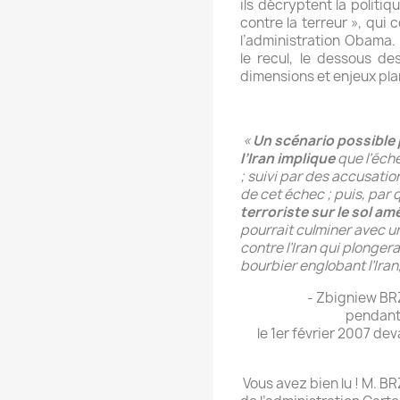
ils décryptent la politi
contre la terreur », qui
l’administration Obama.
le recul, le dessous de
dimensions et enjeux pl
«
Un scénario possible 
l’Iran implique
que l’éche
; suivi par des accusati
de cet échec ; puis, par
terroriste sur le sol amé
pourrait culminer avec u
contre l’Iran qui plonge
bourbier englobant l’Iran, 
- Zbigniew BRZ
pendant
le 1er février 2007 de
Vous avez bien lu ! M. B