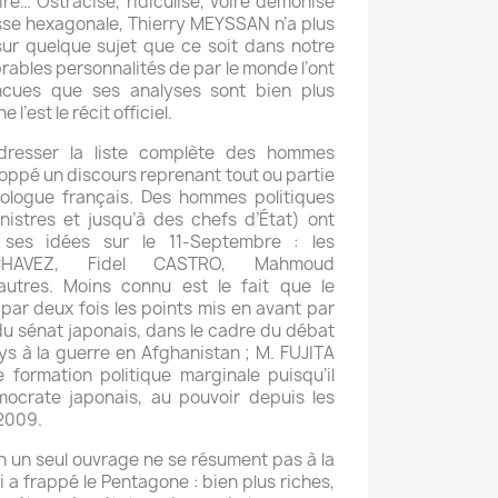
oire… Ostracisé, ridiculisé, voire démonisé
esse hexagonale, Thierry MEYSSAN n’a plus
 sur quelque sujet que ce soit dans notre
rables personnalités de par le monde l’ont
ncues que ses analyses sont bien plus
 l’est le récit officiel.
dresser la liste complète des hommes
loppé un discours reprenant tout ou partie
tologue français. Des hommes politiques
nistres et jusqu’à des chefs d’État) ont
 ses idées sur le 11-Septembre : les
CHAVEZ, Fidel CASTRO, Mahmoud
utres. Moins connu est le fait que le
s par deux fois les points mis en avant par
 du sénat japonais, dans le cadre du débat
ys à la guerre en Afghanistan ; M. FUJITA
formation politique marginale puisqu’il
mocrate japonais, au pouvoir depuis les
 2009.
n un seul ouvrage ne se résument pas à la
i a frappé le Pentagone : bien plus riches,