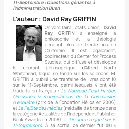
11-Septembre : Questions gênantes à
l’Administration Bush
L'auteur : David Ray GRIFFIN
Universitaire états-unien,
David
Ray GRIFFIN
a enseigné la
philosophie et la théologie
pendant plus de trente ans en
Californie. Il est également,
codirecteur du Center for Process
Studies, qui diffuse et développe
le courant philosophique d'Alfred North
Whitehead, lequel se fonde sur les sciences. M.
GRIFFIN a publié une trentaine de livres dont 10
sur le 11-Septembre, parmi lesquels 4 ont été
traduits en français :
Le Nouveau Pearl Harbor
,
Omissions & manipulations de la Commission
d'enquête
(prix de la Fondation Hélios en 2006)
et
La Faillite des médias
(médaille de bronze dans
la catégorie Actualités de l'Independent Publisher
Book Awards en 2008), et
Un autre regard sur le
11-Septembre
. À sa sortie, ce dernier fut élu «