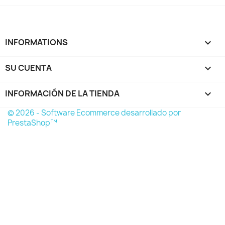
INFORMATIONS

SU CUENTA

INFORMACIÓN DE LA TIENDA
keyboard_arrow_down
© 2026 - Software Ecommerce desarrollado por
PrestaShop™