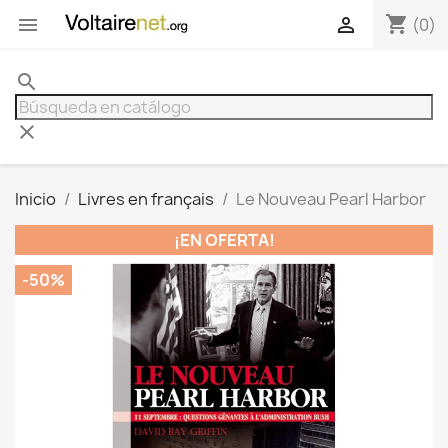
shopping_cart


(0)
search
clear
Inicio
Livres en français
Le Nouveau Pearl Harbor
¡EN OFERTA!
-50%