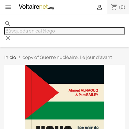
shopping_cart


(0)
search
clear
Inicio
copy of Guerre nucléaire. Le jour d’avant